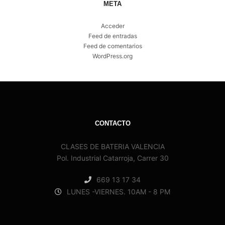
META
Acceder
Feed de entradas
Feed de comentarios
WordPress.org
CONTACTO
CLASES DE BATERIA VALENCIA
Pol. Industrial Catarroja, Carrer 30
669 13 17 34
LUNES -VIERNES. 10AM - 8 PM